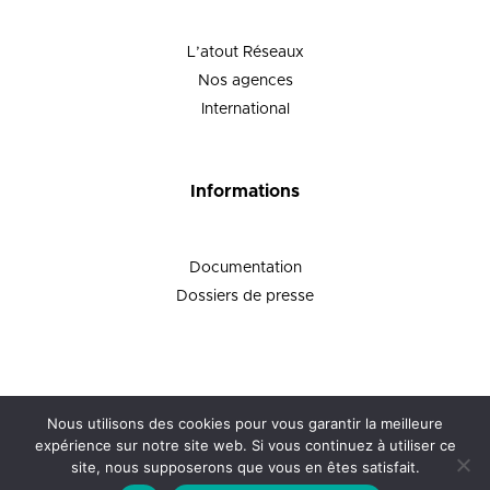
L’atout Réseaux
Nos agences
International
Informations
Documentation
Dossiers de presse
Copyright © Groupe MAZET - 2026
Nous utilisons des cookies pour vous garantir la meilleure
Création
L'Agence D
expérience sur notre site web. Si vous continuez à utiliser ce
site, nous supposerons que vous en êtes satisfait.
Tous droits réservés