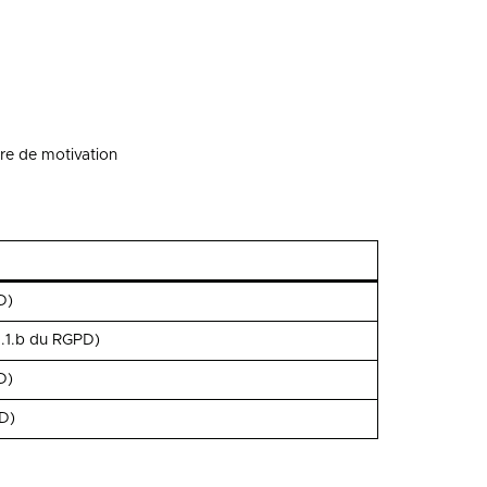
re de motivation
D)
6.1.b du RGPD)
D)
D)