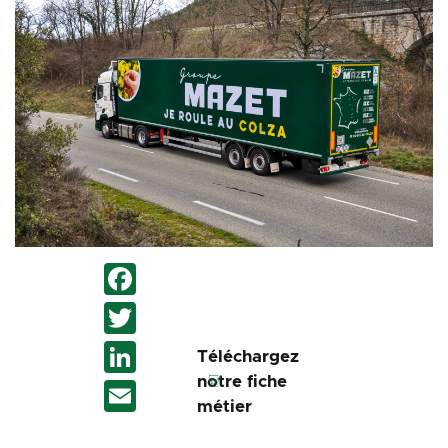
Facebook
Twitter
LinkedIn
Téléchargez
notre fiche
Email
métier