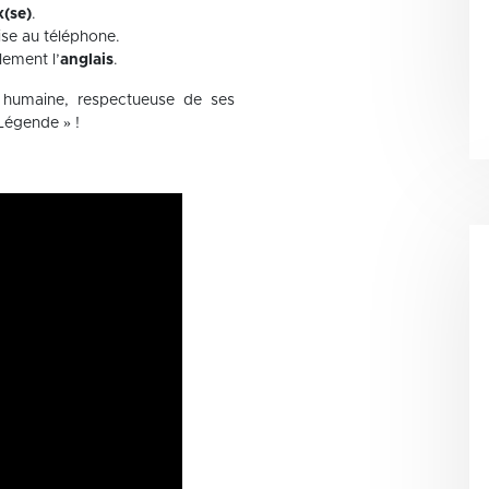
x(se)
.
aise au téléphone.
lement l’
anglais
.
e humaine, respectueuse de ses
Légende » !