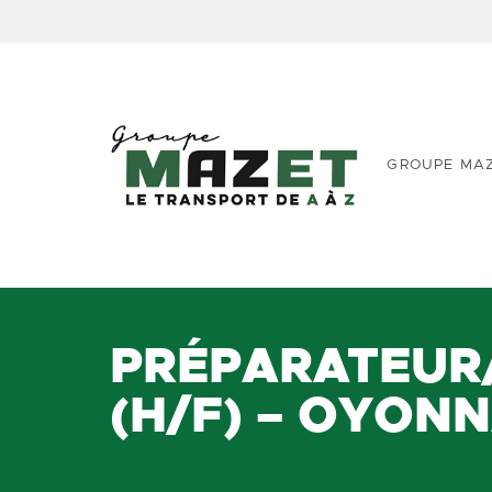
GROUPE MA
PRÉPARATEUR
(H/F) – OYONN