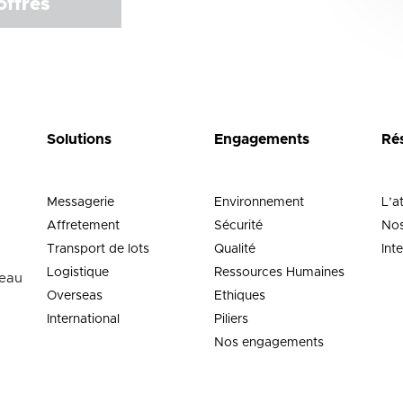
offres
Solutions
Engagements
Ré
Messagerie
Environnement
L’a
Affretement
Sécurité
Nos
Transport de lots
Qualité
Int
Logistique
Ressources Humaines
neau
Overseas
Ethiques
International
Piliers
Nos engagements