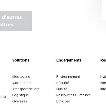
 d'autres
offres
Solutions
Engagements
Ré
Messagerie
Environnement
L’a
Affretement
Sécurité
Nos
Transport de lots
Qualité
Int
Logistique
Ressources Humaines
neau
Overseas
Ethiques